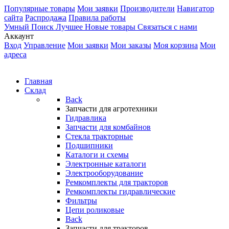
Популярные товары
Мои заявки
Производители
Навигатор
сайта
Распродажа
Правила работы
Умный Поиск
Лучшее
Новые товары
Связаться с нами
Аккаунт
Вход
Управление
Мои заявки
Мои заказы
Моя корзина
Мои
адреса
Главная
Склад
Back
Запчасти для агротехники
Гидравлика
Запчасти для комбайнов
Стекла тракторные
Подшипники
Каталоги и схемы
Электронные каталоги
Электрооборудование
Ремкомплекты для тракторов
Ремкомплекты гидравлические
Фильтры
Цепи роликовые
Back
Запчасти для тракторов