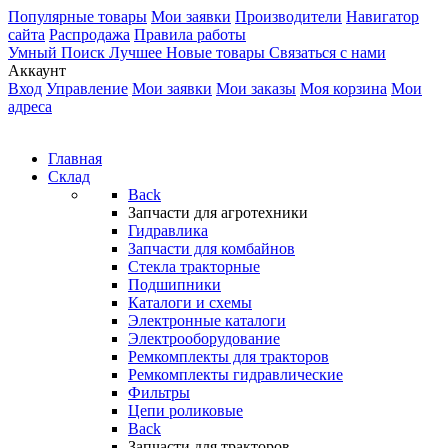
Популярные товары
Мои заявки
Производители
Навигатор
сайта
Распродажа
Правила работы
Умный Поиск
Лучшее
Новые товары
Связаться с нами
Аккаунт
Вход
Управление
Мои заявки
Мои заказы
Моя корзина
Мои
адреса
Главная
Склад
Back
Запчасти для агротехники
Гидравлика
Запчасти для комбайнов
Стекла тракторные
Подшипники
Каталоги и схемы
Электронные каталоги
Электрооборудование
Ремкомплекты для тракторов
Ремкомплекты гидравлические
Фильтры
Цепи роликовые
Back
Запчасти для тракторов