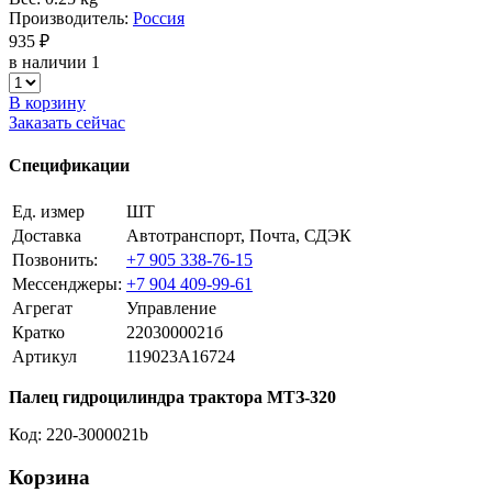
Производитель:
Россия
935 ₽
в наличии 1
В корзину
Заказать сейчас
Спецификации
Ед. измер
ШТ
Доставка
Автотранспорт, Почта, СДЭК
Позвонить:
+7 905 338-76-15
Мессенджеры:
+7 904 409-99-61
Агрегат
Управление
Кратко
2203000021б
Артикул
119023A16724
Палец гидроцилиндра трактора МТЗ-320
Код: 220-3000021b
Корзина