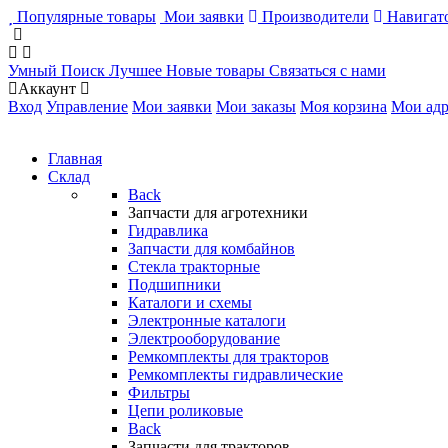
Популярные товары
Мои заявки
Производители
Навигато
Умный Поиск
Лучшее
Новые товары
Связаться с нами
Аккаунт
Вход
Управление
Мои заявки
Мои заказы
Моя корзина
Мои адр
Главная
Склад
Back
Запчасти для агротехники
Гидравлика
Запчасти для комбайнов
Стекла тракторные
Подшипники
Каталоги и схемы
Электронные каталоги
Электрооборудование
Ремкомплекты для тракторов
Ремкомплекты гидравлические
Фильтры
Цепи роликовые
Back
Запчасти для тракторов