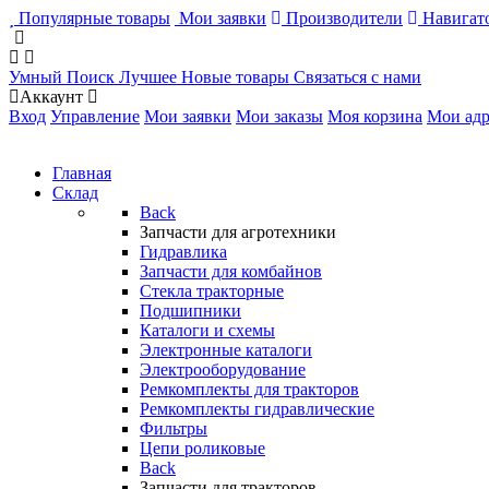
Популярные товары
Мои заявки
Производители
Навигато
Умный Поиск
Лучшее
Новые товары
Связаться с нами
Аккаунт
Вход
Управление
Мои заявки
Мои заказы
Моя корзина
Мои адр
Главная
Склад
Back
Запчасти для агротехники
Гидравлика
Запчасти для комбайнов
Стекла тракторные
Подшипники
Каталоги и схемы
Электронные каталоги
Электрооборудование
Ремкомплекты для тракторов
Ремкомплекты гидравлические
Фильтры
Цепи роликовые
Back
Запчасти для тракторов