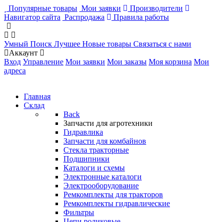
Популярные товары
Мои заявки
Производители
Навигатор сайта
Распродажа
Правила работы
Умный Поиск
Лучшее
Новые товары
Связаться с нами
Аккаунт
Вход
Управление
Мои заявки
Мои заказы
Моя корзина
Мои
адреса
Главная
Склад
Back
Запчасти для агротехники
Гидравлика
Запчасти для комбайнов
Стекла тракторные
Подшипники
Каталоги и схемы
Электронные каталоги
Электрооборудование
Ремкомплекты для тракторов
Ремкомплекты гидравлические
Фильтры
Цепи роликовые