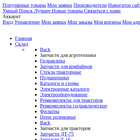
Популярные товары
Мои заявки
Производители
Навигатор сай
Умный Поиск
Лучшее
Новые товары
Связаться с нами
Аккаунт
Вход
Управление
Мои заявки
Мои заказы
Моя корзина
Мои адр
Главная
Склад
Back
Запчасти для агротехники
Гидравлика
Запчасти для комбайнов
Стекла тракторные
Подшипники
Каталоги и схемы
Электронные каталоги
Электрооборудование
Ремкомплекты для тракторов
Ремкомплекты гидравлические
Фильтры
Цепи роликовые
Back
Запчасти для тракторов
Запчасти ДТ-75
Запчасти Т-16