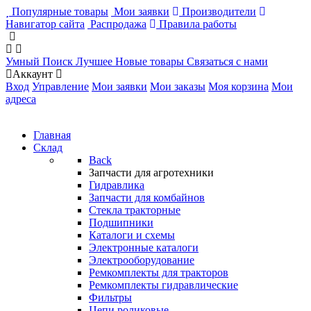
Популярные товары
Мои заявки
Производители
Навигатор сайта
Распродажа
Правила работы
Умный Поиск
Лучшее
Новые товары
Связаться с нами
Аккаунт
Вход
Управление
Мои заявки
Мои заказы
Моя корзина
Мои
адреса
Главная
Склад
Back
Запчасти для агротехники
Гидравлика
Запчасти для комбайнов
Стекла тракторные
Подшипники
Каталоги и схемы
Электронные каталоги
Электрооборудование
Ремкомплекты для тракторов
Ремкомплекты гидравлические
Фильтры
Цепи роликовые