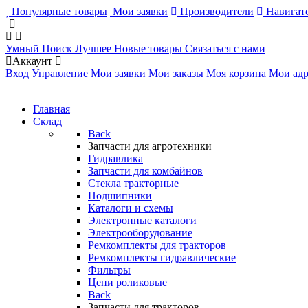
Популярные товары
Мои заявки
Производители
Навигато
Умный Поиск
Лучшее
Новые товары
Связаться с нами
Аккаунт
Вход
Управление
Мои заявки
Мои заказы
Моя корзина
Мои адр
Главная
Склад
Back
Запчасти для агротехники
Гидравлика
Запчасти для комбайнов
Стекла тракторные
Подшипники
Каталоги и схемы
Электронные каталоги
Электрооборудование
Ремкомплекты для тракторов
Ремкомплекты гидравлические
Фильтры
Цепи роликовые
Back
Запчасти для тракторов