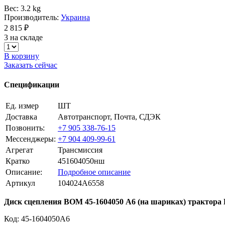
Вес: 3.2 kg
Производитель:
Украина
2 815 ₽
3 на складе
В корзину
Заказать сейчас
Спецификации
Ед. измер
ШТ
Доставка
Автотранспорт, Почта, СДЭК
Позвонить:
+7 905 338-76-15
Мессенджеры:
+7 904 409-99-61
Агрегат
Трансмиссия
Кратко
451604050нш
Описание:
Подробное описание
Артикул
104024A6558
Диск сцепления ВОМ 45-1604050 А6 (на шариках) трактор
Код: 45-1604050A6