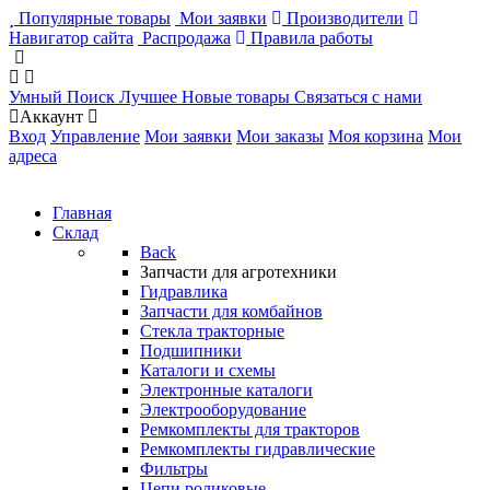
Популярные товары
Мои заявки
Производители
Навигатор сайта
Распродажа
Правила работы
Умный Поиск
Лучшее
Новые товары
Связаться с нами
Аккаунт
Вход
Управление
Мои заявки
Мои заказы
Моя корзина
Мои
адреса
Главная
Склад
Back
Запчасти для агротехники
Гидравлика
Запчасти для комбайнов
Стекла тракторные
Подшипники
Каталоги и схемы
Электронные каталоги
Электрооборудование
Ремкомплекты для тракторов
Ремкомплекты гидравлические
Фильтры
Цепи роликовые