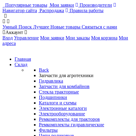
Популярные товары
Мои заявки
Производители
Навигатор сайта
Распродажа
Правила работы
Умный Поиск
Лучшее
Новые товары
Связаться с нами
Аккаунт
Вход
Управление
Мои заявки
Мои заказы
Моя корзина
Мои
адреса
Главная
Склад
Back
Запчасти для агротехники
Гидравлика
Запчасти для комбайнов
Стекла тракторные
Подшипники
Каталоги и схемы
Электронные каталоги
Электрооборудование
Ремкомплекты для тракторов
Ремкомплекты гидравлические
Фильтры
Цепи роликовые