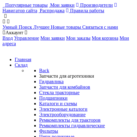
Популярные товары
Мои заявки
Производители
Навигатор сайта
Распродажа
Правила работы
Умный Поиск
Лучшее
Новые товары
Связаться с нами
Аккаунт
Вход
Управление
Мои заявки
Мои заказы
Моя корзина
Мои
адреса
Главная
Склад
Back
Запчасти для агротехники
Гидравлика
Запчасти для комбайнов
Стекла тракторные
Подшипники
Каталоги и схемы
Электронные каталоги
Электрооборудование
Ремкомплекты для тракторов
Ремкомплекты гидравлические
Фильтры
Цепи роликовые