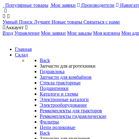
Популярные товары
Мои заявки
Производители
Навигато
Умный Поиск
Лучшее
Новые товары
Связаться с нами
Аккаунт
Вход
Управление
Мои заявки
Мои заказы
Моя корзина
Мои адр
Главная
Склад
Back
Запчасти для агротехники
Гидравлика
Запчасти для комбайнов
Стекла тракторные
Подшипники
Каталоги и схемы
Электронные каталоги
Электрооборудование
Ремкомплекты для тракторов
Ремкомплекты гидравлические
Фильтры
Цепи роликовые
Back
Запчасти для тракторов