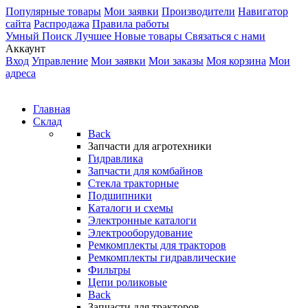
Популярные товары
Мои заявки
Производители
Навигатор
сайта
Распродажа
Правила работы
Умный Поиск
Лучшее
Новые товары
Связаться с нами
Аккаунт
Вход
Управление
Мои заявки
Мои заказы
Моя корзина
Мои
адреса
Главная
Склад
Back
Запчасти для агротехники
Гидравлика
Запчасти для комбайнов
Стекла тракторные
Подшипники
Каталоги и схемы
Электронные каталоги
Электрооборудование
Ремкомплекты для тракторов
Ремкомплекты гидравлические
Фильтры
Цепи роликовые
Back
Запчасти для тракторов