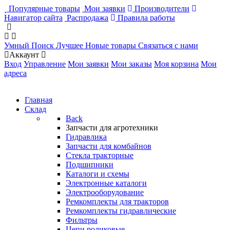
Популярные товары
Мои заявки
Производители
Навигатор сайта
Распродажа
Правила работы
Умный Поиск
Лучшее
Новые товары
Связаться с нами
Аккаунт
Вход
Управление
Мои заявки
Мои заказы
Моя корзина
Мои
адреса
Главная
Склад
Back
Запчасти для агротехники
Гидравлика
Запчасти для комбайнов
Стекла тракторные
Подшипники
Каталоги и схемы
Электронные каталоги
Электрооборудование
Ремкомплекты для тракторов
Ремкомплекты гидравлические
Фильтры
Цепи роликовые