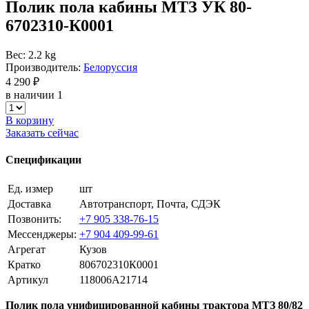
Полик пола кабины МТЗ УК 80-
6702310-К0001
Вес: 2.2 kg
Производитель:
Белоруссия
4 290 ₽
в наличии 1
В корзину
Заказать сейчас
Спецификации
Ед. измер
шт
Доставка
Автотранспорт, Почта, СДЭК
Позвонить:
+7 905 338-76-15
Мессенджеры:
+7 904 409-99-61
Агрегат
Кузов
Кратко
806702310К0001
Артикул
118006A21714
Полик пола унифицированной кабины трактора МТЗ 80/82