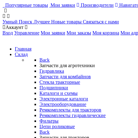
Популярные товары
Мои заявки
Производители
Навигато
Умный Поиск
Лучшее
Новые товары
Связаться с нами
Аккаунт
Вход
Управление
Мои заявки
Мои заказы
Моя корзина
Мои адр
Главная
Склад
Back
Запчасти для агротехники
Гидравлика
Запчасти для комбайнов
Стекла тракторные
Подшипники
Каталоги и схемы
Электронные каталоги
Электрооборудование
Ремкомплекты для тракторов
Ремкомплекты гидравлические
Фильтры
Цепи роликовые
Back
Запчасти для тракторов