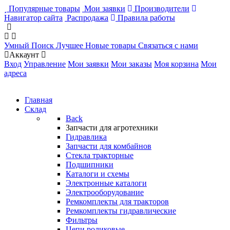
Популярные товары
Мои заявки
Производители
Навигатор сайта
Распродажа
Правила работы
Умный Поиск
Лучшее
Новые товары
Связаться с нами
Аккаунт
Вход
Управление
Мои заявки
Мои заказы
Моя корзина
Мои
адреса
Главная
Склад
Back
Запчасти для агротехники
Гидравлика
Запчасти для комбайнов
Стекла тракторные
Подшипники
Каталоги и схемы
Электронные каталоги
Электрооборудование
Ремкомплекты для тракторов
Ремкомплекты гидравлические
Фильтры
Цепи роликовые