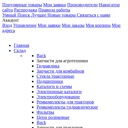
Популярные товары
Мои заявки
Производители
Навигатор
сайта
Распродажа
Правила работы
Умный Поиск
Лучшее
Новые товары
Связаться с нами
Аккаунт
Вход
Управление
Мои заявки
Мои заказы
Моя корзина
Мои
адреса
Главная
Склад
Back
Запчасти для агротехники
Гидравлика
Запчасти для комбайнов
Стекла тракторные
Подшипники
Каталоги и схемы
Электронные каталоги
Электрооборудование
Ремкомплекты для тракторов
Ремкомплекты гидравлические
Фильтры
Цепи роликовые
Back
Запчасти для тракторов