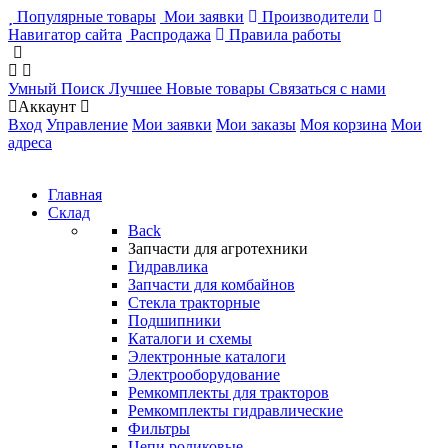
Популярные товары
Мои заявки
Производители
Навигатор сайта
Распродажа
Правила работы
Умный Поиск
Лучшее
Новые товары
Связаться с нами
Аккаунт
Вход
Управление
Мои заявки
Мои заказы
Моя корзина
Мои
адреса
Главная
Склад
Back
Запчасти для агротехники
Гидравлика
Запчасти для комбайнов
Стекла тракторные
Подшипники
Каталоги и схемы
Электронные каталоги
Электрооборудование
Ремкомплекты для тракторов
Ремкомплекты гидравлические
Фильтры
Цепи роликовые