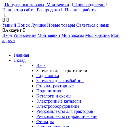
Популярные товары
Мои заявки
Производители
Навигатор сайта
Распродажа
Правила работы
Умный Поиск
Лучшее
Новые товары
Связаться с нами
Аккаунт
Вход
Управление
Мои заявки
Мои заказы
Моя корзина
Мои
адреса
Главная
Склад
Back
Запчасти для агротехники
Гидравлика
Запчасти для комбайнов
Стекла тракторные
Подшипники
Каталоги и схемы
Электронные каталоги
Электрооборудование
Ремкомплекты для тракторов
Ремкомплекты гидравлические
Фильтры
Цепи роликовые