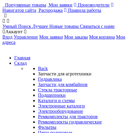
Популярные товары
Мои заявки
Производители
Навигатор сайта
Распродажа
Правила работы
Умный Поиск
Лучшее
Новые товары
Связаться с нами
Аккаунт
Вход
Управление
Мои заявки
Мои заказы
Моя корзина
Мои
адреса
Главная
Склад
Back
Запчасти для агротехники
Гидравлика
Запчасти для комбайнов
Стекла тракторные
Подшипники
Каталоги и схемы
Электронные каталоги
Электрооборудование
Ремкомплекты для тракторов
Ремкомплекты гидравлические
Фильтры
Цепи роликовые