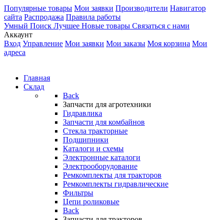
Популярные товары
Мои заявки
Производители
Навигатор
сайта
Распродажа
Правила работы
Умный Поиск
Лучшее
Новые товары
Связаться с нами
Аккаунт
Вход
Управление
Мои заявки
Мои заказы
Моя корзина
Мои
адреса
Главная
Склад
Back
Запчасти для агротехники
Гидравлика
Запчасти для комбайнов
Стекла тракторные
Подшипники
Каталоги и схемы
Электронные каталоги
Электрооборудование
Ремкомплекты для тракторов
Ремкомплекты гидравлические
Фильтры
Цепи роликовые
Back
Запчасти для тракторов