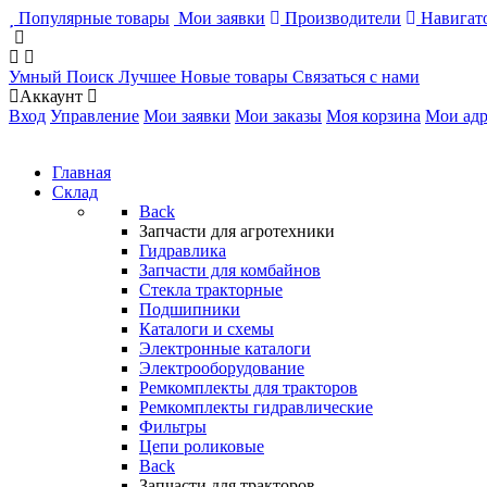
Популярные товары
Мои заявки
Производители
Навигато
Умный Поиск
Лучшее
Новые товары
Связаться с нами
Аккаунт
Вход
Управление
Мои заявки
Мои заказы
Моя корзина
Мои адр
Главная
Склад
Back
Запчасти для агротехники
Гидравлика
Запчасти для комбайнов
Стекла тракторные
Подшипники
Каталоги и схемы
Электронные каталоги
Электрооборудование
Ремкомплекты для тракторов
Ремкомплекты гидравлические
Фильтры
Цепи роликовые
Back
Запчасти для тракторов