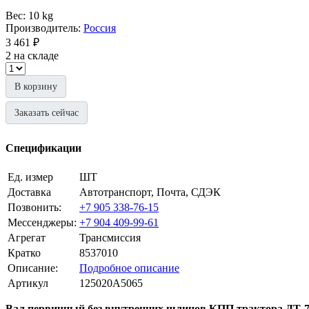
Вес: 10 kg
Производитель:
Россия
3 461 ₽
2 на складе
В корзину
Заказать сейчас
Спецификации
Ед. измер
ШТ
Доставка
Автотранспорт, Почта, СДЭК
Позвонить:
+7 905 338-76-15
Мессенджеры:
+7 904 409-99-61
Агрегат
Трансмиссия
Кратко
8537010
Описание:
Подробное описание
Артикул
125020A5065
Вал первичный без внутренних шлицов КПП трактора ДТ-