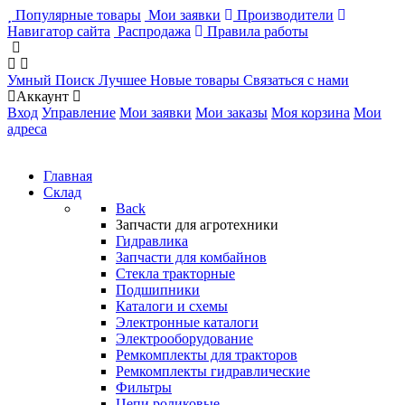
Популярные товары
Мои заявки
Производители
Навигатор сайта
Распродажа
Правила работы
Умный Поиск
Лучшее
Новые товары
Связаться с нами
Аккаунт
Вход
Управление
Мои заявки
Мои заказы
Моя корзина
Мои
адреса
Главная
Склад
Back
Запчасти для агротехники
Гидравлика
Запчасти для комбайнов
Стекла тракторные
Подшипники
Каталоги и схемы
Электронные каталоги
Электрооборудование
Ремкомплекты для тракторов
Ремкомплекты гидравлические
Фильтры
Цепи роликовые