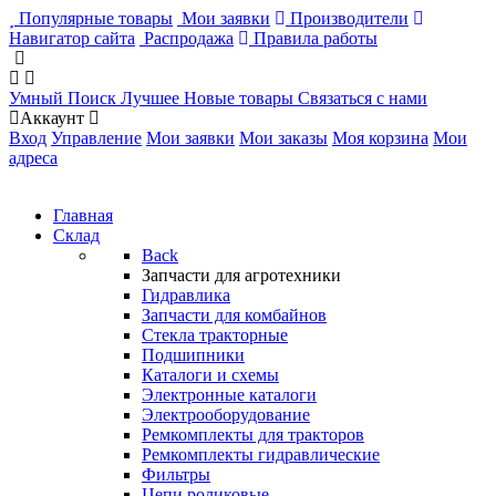
Популярные товары
Мои заявки
Производители
Навигатор сайта
Распродажа
Правила работы
Умный Поиск
Лучшее
Новые товары
Связаться с нами
Аккаунт
Вход
Управление
Мои заявки
Мои заказы
Моя корзина
Мои
адреса
Главная
Склад
Back
Запчасти для агротехники
Гидравлика
Запчасти для комбайнов
Стекла тракторные
Подшипники
Каталоги и схемы
Электронные каталоги
Электрооборудование
Ремкомплекты для тракторов
Ремкомплекты гидравлические
Фильтры
Цепи роликовые