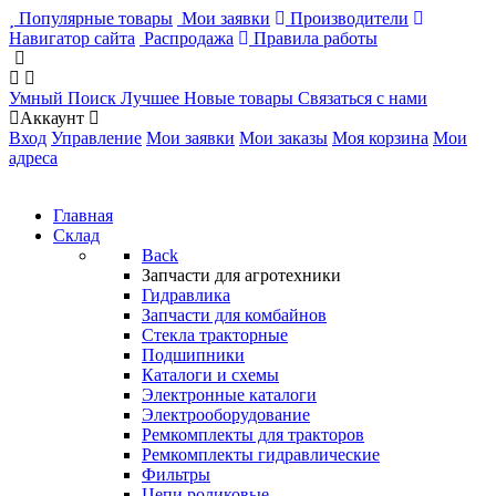
Популярные товары
Мои заявки
Производители
Навигатор сайта
Распродажа
Правила работы
Умный Поиск
Лучшее
Новые товары
Связаться с нами
Аккаунт
Вход
Управление
Мои заявки
Мои заказы
Моя корзина
Мои
адреса
Главная
Склад
Back
Запчасти для агротехники
Гидравлика
Запчасти для комбайнов
Стекла тракторные
Подшипники
Каталоги и схемы
Электронные каталоги
Электрооборудование
Ремкомплекты для тракторов
Ремкомплекты гидравлические
Фильтры
Цепи роликовые