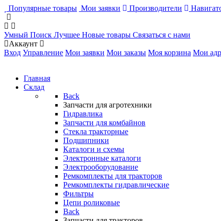
Популярные товары
Мои заявки
Производители
Навигато
Умный Поиск
Лучшее
Новые товары
Связаться с нами
Аккаунт
Вход
Управление
Мои заявки
Мои заказы
Моя корзина
Мои адр
Главная
Склад
Back
Запчасти для агротехники
Гидравлика
Запчасти для комбайнов
Стекла тракторные
Подшипники
Каталоги и схемы
Электронные каталоги
Электрооборудование
Ремкомплекты для тракторов
Ремкомплекты гидравлические
Фильтры
Цепи роликовые
Back
Запчасти для тракторов