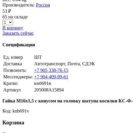
Производитель:
Россия
53 ₽
65 на складе
В корзину
Заказать сейчас
Спецификации
Ед. измер
ШТ
Доставка
Автотранспорт, Почта, СДЭК
Позвонить:
+7 905 338-76-15
Мессенджеры:
+7 904 409-99-61
Кратко
кнб691в
Артикул
205008A15894
Гайка М16х1,5 с конусом на головку шатуна косилки КС-Ф-
Код: knb691v
Корзина