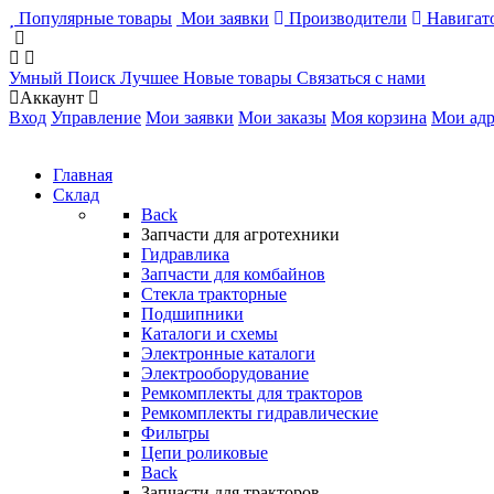
Популярные товары
Мои заявки
Производители
Навигато
Умный Поиск
Лучшее
Новые товары
Связаться с нами
Аккаунт
Вход
Управление
Мои заявки
Мои заказы
Моя корзина
Мои адр
Главная
Склад
Back
Запчасти для агротехники
Гидравлика
Запчасти для комбайнов
Стекла тракторные
Подшипники
Каталоги и схемы
Электронные каталоги
Электрооборудование
Ремкомплекты для тракторов
Ремкомплекты гидравлические
Фильтры
Цепи роликовые
Back
Запчасти для тракторов