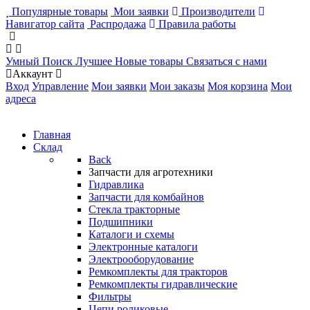
Популярные товары
Мои заявки
Производители
Навигатор сайта
Распродажа
Правила работы
Умный Поиск
Лучшее
Новые товары
Связаться с нами
Аккаунт
Вход
Управление
Мои заявки
Мои заказы
Моя корзина
Мои
адреса
Главная
Склад
Back
Запчасти для агротехники
Гидравлика
Запчасти для комбайнов
Стекла тракторные
Подшипники
Каталоги и схемы
Электронные каталоги
Электрооборудование
Ремкомплекты для тракторов
Ремкомплекты гидравлические
Фильтры
Цепи роликовые