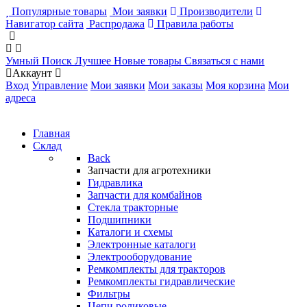
Популярные товары
Мои заявки
Производители
Навигатор сайта
Распродажа
Правила работы
Умный Поиск
Лучшее
Новые товары
Связаться с нами
Аккаунт
Вход
Управление
Мои заявки
Мои заказы
Моя корзина
Мои
адреса
Главная
Склад
Back
Запчасти для агротехники
Гидравлика
Запчасти для комбайнов
Стекла тракторные
Подшипники
Каталоги и схемы
Электронные каталоги
Электрооборудование
Ремкомплекты для тракторов
Ремкомплекты гидравлические
Фильтры
Цепи роликовые