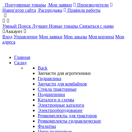
Популярные товары
Мои заявки
Производители
Навигатор сайта
Распродажа
Правила работы
Умный Поиск
Лучшее
Новые товары
Связаться с нами
Аккаунт
Вход
Управление
Мои заявки
Мои заказы
Моя корзина
Мои
адреса
Главная
Склад
Back
Запчасти для агротехники
Гидравлика
Запчасти для комбайнов
Стекла тракторные
Подшипники
Каталоги и схемы
Электронные каталоги
Электрооборудование
Ремкомплекты для тракторов
Ремкомплекты гидравлические
Фильтры
Цепи роликовые