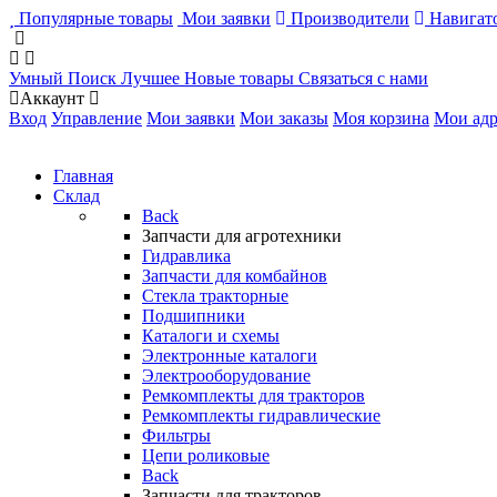
Популярные товары
Мои заявки
Производители
Навигато
Умный Поиск
Лучшее
Новые товары
Связаться с нами
Аккаунт
Вход
Управление
Мои заявки
Мои заказы
Моя корзина
Мои адр
Главная
Склад
Back
Запчасти для агротехники
Гидравлика
Запчасти для комбайнов
Стекла тракторные
Подшипники
Каталоги и схемы
Электронные каталоги
Электрооборудование
Ремкомплекты для тракторов
Ремкомплекты гидравлические
Фильтры
Цепи роликовые
Back
Запчасти для тракторов