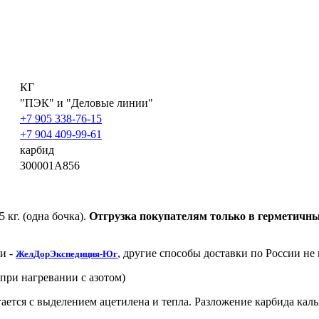
КГ
"ПЭК" и "Деловые линии"
+7 905 338-76-15
+7 904 409-99-61
карбид
300001A856
 кг. (одна бочка).
Отгрузка покупателям только в герметичных 
и -
, другие способы доставки по России не
ЖелДорЭкспедиция-Юг
при нагревании с азотом)
гается с выделением ацетилена и тепла. Разложение карбида кал