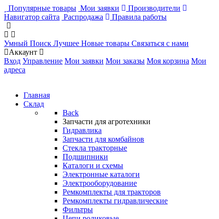
Популярные товары
Мои заявки
Производители
Навигатор сайта
Распродажа
Правила работы
Умный Поиск
Лучшее
Новые товары
Связаться с нами
Аккаунт
Вход
Управление
Мои заявки
Мои заказы
Моя корзина
Мои
адреса
Главная
Склад
Back
Запчасти для агротехники
Гидравлика
Запчасти для комбайнов
Стекла тракторные
Подшипники
Каталоги и схемы
Электронные каталоги
Электрооборудование
Ремкомплекты для тракторов
Ремкомплекты гидравлические
Фильтры
Цепи роликовые