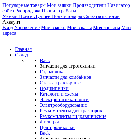
Популярные товары
Мои заявки
Производители
Навигатор
сайта
Распродажа
Правила работы
Умный Поиск
Лучшее
Новые товары
Связаться с нами
Аккаунт
Вход
Управление
Мои заявки
Мои заказы
Моя корзина
Мои
адреса
Главная
Склад
Back
Запчасти для агротехники
Гидравлика
Запчасти для комбайнов
Стекла тракторные
Подшипники
Каталоги и схемы
Электронные каталоги
Электрооборудование
Ремкомплекты для тракторов
Ремкомплекты гидравлические
Фильтры
Цепи роликовые
Back
Запчасти для тракторов