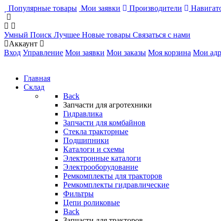
Популярные товары
Мои заявки
Производители
Навигато
Умный Поиск
Лучшее
Новые товары
Связаться с нами
Аккаунт
Вход
Управление
Мои заявки
Мои заказы
Моя корзина
Мои адр
Главная
Склад
Back
Запчасти для агротехники
Гидравлика
Запчасти для комбайнов
Стекла тракторные
Подшипники
Каталоги и схемы
Электронные каталоги
Электрооборудование
Ремкомплекты для тракторов
Ремкомплекты гидравлические
Фильтры
Цепи роликовые
Back
Запчасти для тракторов