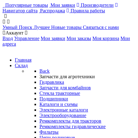
Популярные товары
Мои заявки
Производители
Навигатор сайта
Распродажа
Правила работы
Умный Поиск
Лучшее
Новые товары
Связаться с нами
Аккаунт
Вход
Управление
Мои заявки
Мои заказы
Моя корзина
Мои
адреса
Главная
Склад
Back
Запчасти для агротехники
Гидравлика
Запчасти для комбайнов
Стекла тракторные
Подшипники
Каталоги и схемы
Электронные каталоги
Электрооборудование
Ремкомплекты для тракторов
Ремкомплекты гидравлические
Фильтры
Цепи роликовые