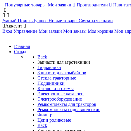
Популярные товары
Мои заявки
Производители
Навигато
Умный Поиск
Лучшее
Новые товары
Связаться с нами
Аккаунт
Вход
Управление
Мои заявки
Мои заказы
Моя корзина
Мои адр
Главная
Склад
Back
Запчасти для агротехники
Гидравлика
Запчасти для комбайнов
Стекла тракторные
Подшипники
Каталоги и схемы
Электронные каталоги
Электрооборудование
Ремкомплекты для тракторов
Ремкомплекты гидравлические
Фильтры
Цепи роликовые
Back
Запчасти для тракторов