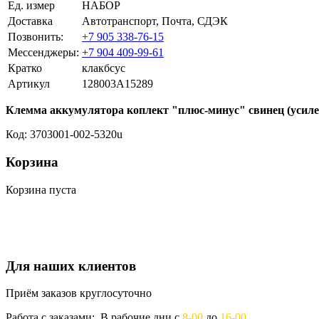
Ед. измер
НАБОР
Доставка
Автотранспорт, Почта, СДЭК
Позвонить:
+7 905 338-76-15
Мессенджеры:
+7 904 409-99-61
Кратко
клакбсус
Артикул
128003A15289
Клемма аккумулятора коплект "плюс-минус" свинец (усиле
Код: 3703001-002-5320u
Корзина
Корзина пуста
Для наших клиентов
Приём заказов круглосуточно
Работа с заказами: В рабочие дни с
8-00
до
16-00