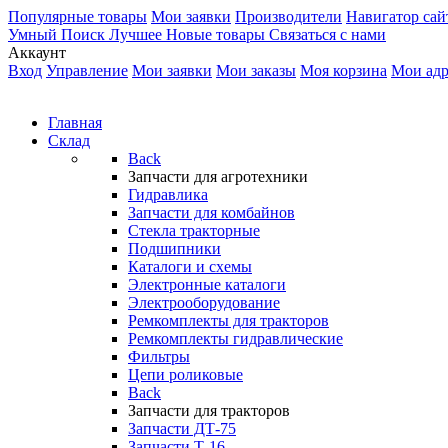
Популярные товары
Мои заявки
Производители
Навигатор сай
Умный Поиск
Лучшее
Новые товары
Связаться с нами
Аккаунт
Вход
Управление
Мои заявки
Мои заказы
Моя корзина
Мои адр
Главная
Склад
Back
Запчасти для агротехники
Гидравлика
Запчасти для комбайнов
Стекла тракторные
Подшипники
Каталоги и схемы
Электронные каталоги
Электрооборудование
Ремкомплекты для тракторов
Ремкомплекты гидравлические
Фильтры
Цепи роликовые
Back
Запчасти для тракторов
Запчасти ДТ-75
Запчасти Т-16