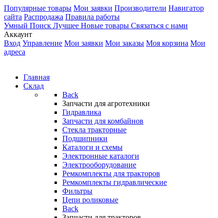
Популярные товары
Мои заявки
Производители
Навигатор
сайта
Распродажа
Правила работы
Умный Поиск
Лучшее
Новые товары
Связаться с нами
Аккаунт
Вход
Управление
Мои заявки
Мои заказы
Моя корзина
Мои
адреса
Главная
Склад
Back
Запчасти для агротехники
Гидравлика
Запчасти для комбайнов
Стекла тракторные
Подшипники
Каталоги и схемы
Электронные каталоги
Электрооборудование
Ремкомплекты для тракторов
Ремкомплекты гидравлические
Фильтры
Цепи роликовые
Back
Запчасти для тракторов