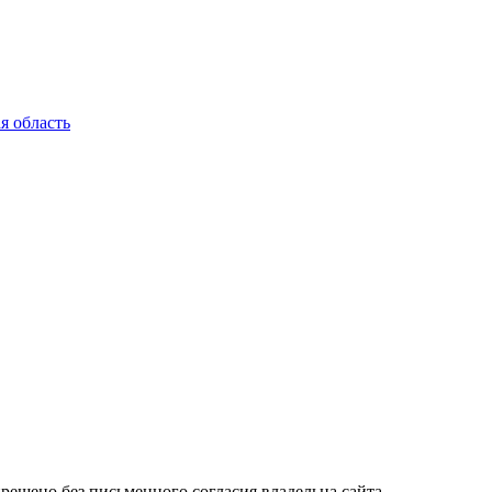
я область
ещено без письменного согласия владельца сайта.