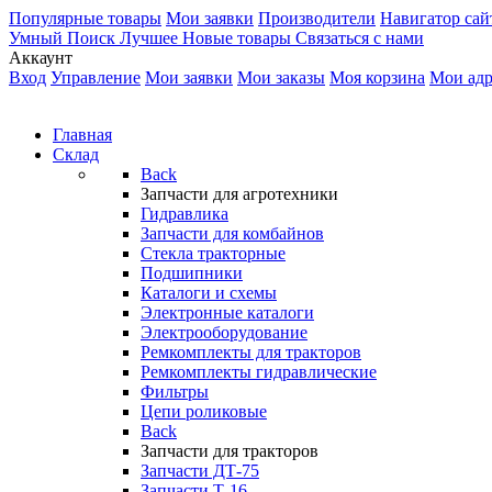
Популярные товары
Мои заявки
Производители
Навигатор сай
Умный Поиск
Лучшее
Новые товары
Связаться с нами
Аккаунт
Вход
Управление
Мои заявки
Мои заказы
Моя корзина
Мои адр
Главная
Склад
Back
Запчасти для агротехники
Гидравлика
Запчасти для комбайнов
Стекла тракторные
Подшипники
Каталоги и схемы
Электронные каталоги
Электрооборудование
Ремкомплекты для тракторов
Ремкомплекты гидравлические
Фильтры
Цепи роликовые
Back
Запчасти для тракторов
Запчасти ДТ-75
Запчасти Т-16