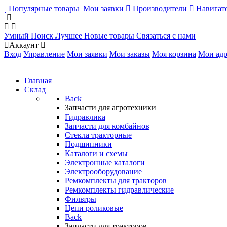
Популярные товары
Мои заявки
Производители
Навигато
Умный Поиск
Лучшее
Новые товары
Связаться с нами
Аккаунт
Вход
Управление
Мои заявки
Мои заказы
Моя корзина
Мои адр
Главная
Склад
Back
Запчасти для агротехники
Гидравлика
Запчасти для комбайнов
Стекла тракторные
Подшипники
Каталоги и схемы
Электронные каталоги
Электрооборудование
Ремкомплекты для тракторов
Ремкомплекты гидравлические
Фильтры
Цепи роликовые
Back
Запчасти для тракторов