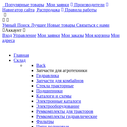
Популярные товары
Мои заявки
Производители
Навигатор сайта
Распродажа
Правила работы
Умный Поиск
Лучшее
Новые товары
Связаться с нами
Аккаунт
Вход
Управление
Мои заявки
Мои заказы
Моя корзина
Мои
адреса
Главная
Склад
Back
Запчасти для агротехники
Гидравлика
Запчасти для комбайнов
Стекла тракторные
Подшипники
Каталоги и схемы
Электронные каталоги
Электрооборудование
Ремкомплекты для тракторов
Ремкомплекты гидравлические
Фильтры
Цепи роликовые