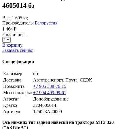
4605014 бз
Вес: 1.605 kg
Производитель:
Белоруссия
1 464 ₽
в наличии 1
В корзину
Заказать сейчас
Спецификации
Ед. измер
шт
Доставка
Автотранспорт, Почта, СДЭК
Позвонить:
+7 905 338-76-15
Мессенджеры:
+7 904 409-99-61
Агрегат
Допоборудование
Кратко
3204605014
Артикул
125023A20009
Ось нижних тяг задней навески на трактора МТЗ-320
("БЗТДиА")