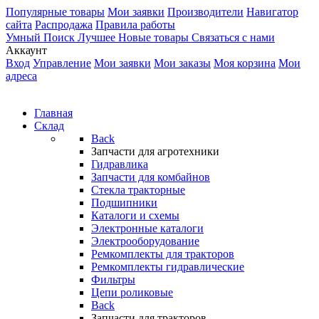
Популярные товары
Мои заявки
Производители
Навигатор
сайта
Распродажа
Правила работы
Умный Поиск
Лучшее
Новые товары
Связаться с нами
Аккаунт
Вход
Управление
Мои заявки
Мои заказы
Моя корзина
Мои
адреса
Главная
Склад
Back
Запчасти для агротехники
Гидравлика
Запчасти для комбайнов
Стекла тракторные
Подшипники
Каталоги и схемы
Электронные каталоги
Электрооборудование
Ремкомплекты для тракторов
Ремкомплекты гидравлические
Фильтры
Цепи роликовые
Back
Запчасти для тракторов