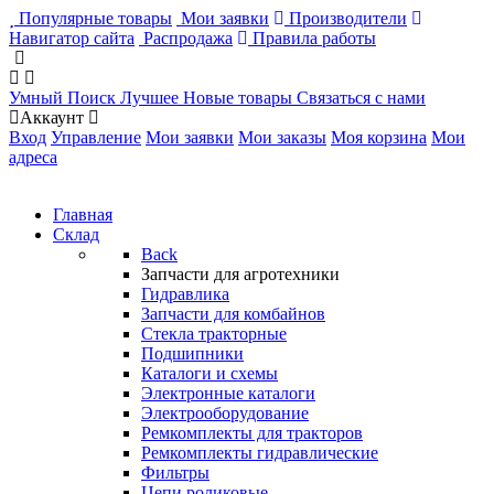
Популярные товары
Мои заявки
Производители
Навигатор сайта
Распродажа
Правила работы
Умный Поиск
Лучшее
Новые товары
Связаться с нами
Аккаунт
Вход
Управление
Мои заявки
Мои заказы
Моя корзина
Мои
адреса
Главная
Склад
Back
Запчасти для агротехники
Гидравлика
Запчасти для комбайнов
Стекла тракторные
Подшипники
Каталоги и схемы
Электронные каталоги
Электрооборудование
Ремкомплекты для тракторов
Ремкомплекты гидравлические
Фильтры
Цепи роликовые