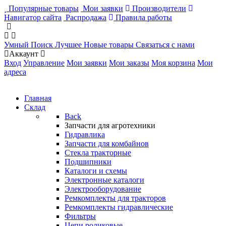
Популярные товары
Мои заявки
Производители
Навигатор сайта
Распродажа
Правила работы
Умный Поиск
Лучшее
Новые товары
Связаться с нами
Аккаунт
Вход
Управление
Мои заявки
Мои заказы
Моя корзина
Мои
адреса
Главная
Склад
Back
Запчасти для агротехники
Гидравлика
Запчасти для комбайнов
Стекла тракторные
Подшипники
Каталоги и схемы
Электронные каталоги
Электрооборудование
Ремкомплекты для тракторов
Ремкомплекты гидравлические
Фильтры
Цепи роликовые