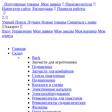
Популярные товары
Мои заявки
Производители
Навигатор сайта
Распродажа
Правила работы
Умный Поиск
Лучшее
Новые товары
Связаться с нами
Аккаунт
Вход
Управление
Мои заявки
Мои заказы
Моя корзина
Мои
адреса
Главная
Склад
Back
Запчасти для агротехники
Гидравлика
Запчасти для комбайнов
Стекла тракторные
Подшипники
Каталоги и схемы
Электронные каталоги
Электрооборудование
Ремкомплекты для тракторов
Ремкомплекты гидравлические
Фильтры
Цепи роликовые