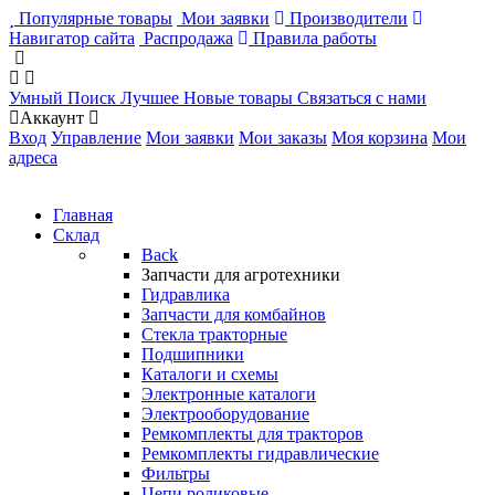
Популярные товары
Мои заявки
Производители
Навигатор сайта
Распродажа
Правила работы
Умный Поиск
Лучшее
Новые товары
Связаться с нами
Аккаунт
Вход
Управление
Мои заявки
Мои заказы
Моя корзина
Мои
адреса
Главная
Склад
Back
Запчасти для агротехники
Гидравлика
Запчасти для комбайнов
Стекла тракторные
Подшипники
Каталоги и схемы
Электронные каталоги
Электрооборудование
Ремкомплекты для тракторов
Ремкомплекты гидравлические
Фильтры
Цепи роликовые