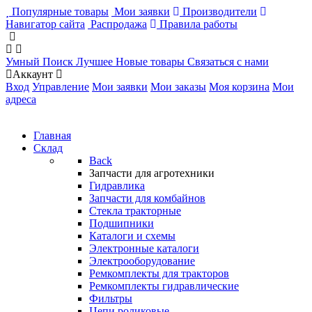
Популярные товары
Мои заявки
Производители
Навигатор сайта
Распродажа
Правила работы
Умный Поиск
Лучшее
Новые товары
Связаться с нами
Аккаунт
Вход
Управление
Мои заявки
Мои заказы
Моя корзина
Мои
адреса
Главная
Склад
Back
Запчасти для агротехники
Гидравлика
Запчасти для комбайнов
Стекла тракторные
Подшипники
Каталоги и схемы
Электронные каталоги
Электрооборудование
Ремкомплекты для тракторов
Ремкомплекты гидравлические
Фильтры
Цепи роликовые